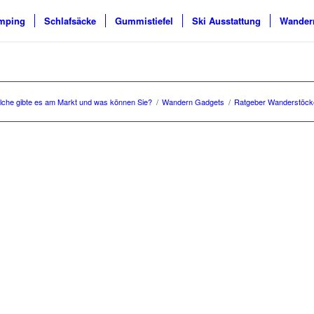
mping
Schlafsäcke
Gummistiefel
Ski Ausstattung
Wander
che gibte es am Markt und was können Sie?
/
Wandern Gadgets
/
Ratgeber Wanderstöcke