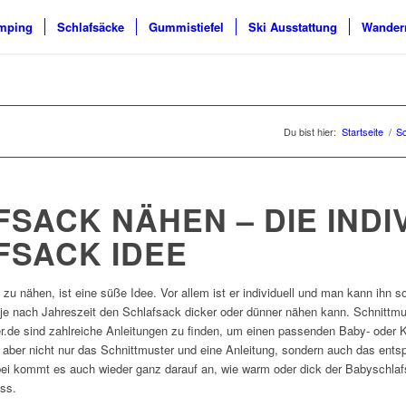
mping
Schlafsäcke
Gummistiefel
Ski Ausstattung
Wander
Du bist hier:
Startseite
/
Sc
SACK NÄHEN – DIE INDI
SACK IDEE
u nähen, ist eine süße Idee. Vor allem ist er individuell und man kann ihn s
n je nach Jahreszeit den Schlafsack dicker oder dünner nähen kann. Schnittmust
r.de sind zahlreiche Anleitungen zu finden, um einen passenden Baby- oder
ber nicht nur das Schnittmuster und eine Anleitung, sondern auch das entspr
i kommt es auch wieder ganz darauf an, wie warm oder dick der Babyschlafs
ss.