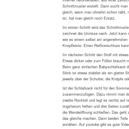
Schnittmuster erstellt. Dann sucht man
gleich, wenn man ohnehin schon näht, me
ist, hat man gleich noch Ersatz.
Im ersten Schritt wird das Schnittmuste
zeichnet die Umrisse nach. Jetzt kann 
wie es einem selbst am angenehmsten er
Knopfleiste. Einen Reißverschluss kann
Im nächsten Schritt den Stoff mit etwa
Etwas dicker oder zum Füllen braucht ma
Beim ganz einfachen Babyschlafsack di
Stick ist etwas stabiler als ein glatt
jeweils über der Schulter, die Knöpfe o
Ist der Schlafsack nicht für den Sommer
zusammenzufügen. Dazu nimmt man das R
zweite Rückteil und legt es rechts auf r
ringsherum heften und drei Seiten zunä
die Wendeöffnung schließen. Das geht 
das gleiche machen. Dann beiden Teile 
annähen. Auf youtube gibt es gute Vide