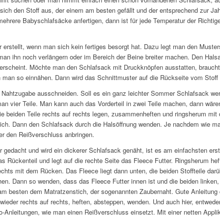
 sich den Stoff aus, der einem am besten gefällt und der entsprechend zur Ja
hrere Babyschlafsäcke anfertigen, dann ist für jede Temperatur der Richtige
r erstellt, wenn man sich kein fertiges besorgt hat. Dazu legt man den Muster
man ihn noch verlängern oder im Bereich der Beine breiter machen. Den Hals
scheint. Möchte man den Schlafsack mit Druckknöpfen ausstatten, braucht m
 man so einnähen. Dann wird das Schnittmuster auf die Rückseite vom Stoff 
s Nahtzugabe ausschneiden. Soll es ein ganz leichter Sommer Schlafsack werd
n vier Teile. Man kann auch das Vorderteil in zwei Teile machen, dann wären
e beiden Teile rechts auf rechts legen, zusammenheften und ringsherum mit
er Stich. Dann den Schlafsack durch die Halsöffnung wenden. Je nachdem wie m
der den Reißverschluss anbringen.
 gedacht und wird ein dickerer Schlafsack genäht, ist es am einfachsten erst
ückenteil und legt auf die rechte Seite das Fleece Futter. Ringsherum he
echts mit dem Rücken. Das Fleece liegt dann unten, die beiden Stoffteile darüb
hen. Dann so wenden, dass das Fleece Futter innen ist und die beiden linken,
am besten dem Matratzenstich, der sogenannten Zaubernaht. Gute Anleitung d
wieder rechts auf rechts, heften, absteppen, wenden. Und auch hier, entwed
o-Anleitungen, wie man einen Reißverschluss einsetzt. Mit einer netten App