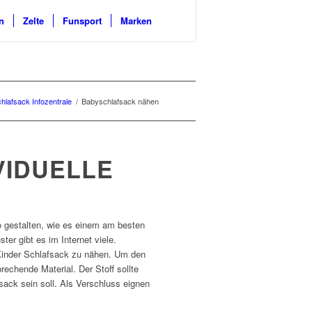
n
Zelte
Funsport
Marken
hlafsack Infozentrale
/
Babyschlafsack nähen
VIDUELLE
o gestalten, wie es einem am besten
er gibt es im Internet viele.
 Kinder Schlafsack zu nähen. Um den
echende Material. Der Stoff sollte
ack sein soll. Als Verschluss eignen