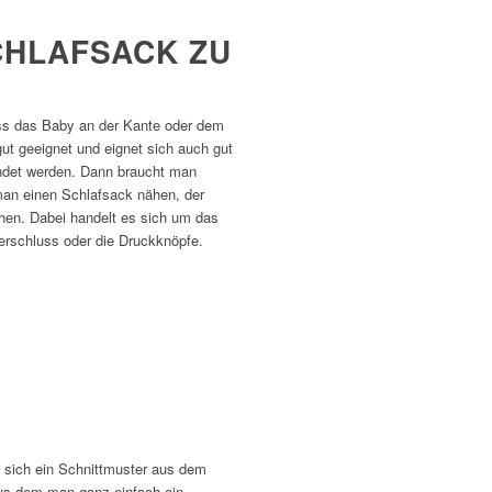
CHLAFSACK ZU
dass das Baby an der Kante oder dem
ut geeignet und eignet sich auch gut
ndet werden. Dann braucht man
man einen Schlafsack nähen, der
ehen. Dabei handelt es sich um das
erschluss oder die Druckknöpfe.
n sich ein Schnittmuster aus dem
aus dem man ganz einfach ein