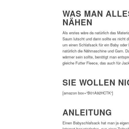
WAS MAN ALLE
NÄHEN
Als erstes wäre da natürlich das Materi
Saum lutscht und dann sollte es nicht 
um einen Schlafsack für ein Baby oder
natürlich die Nähmaschine und Garn. Da
wärmer sein sollte, benötigt man entsp
gleiche Futter Fleece, das auch für Ja
SIE WOLLEN N
[amazon box=“B01A92HCTK“]
ANLEITUNG
Einen Babyschlafsack hat man ja eigent
Internet herunterladen, aus einer Zeit