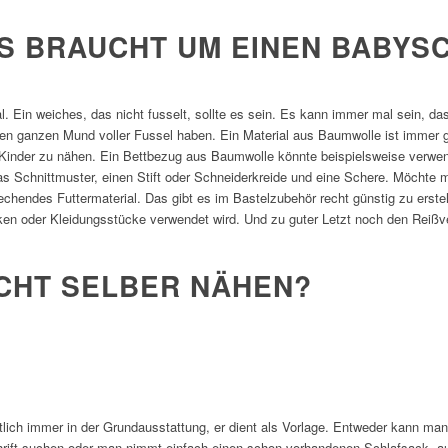
S BRAUCHT UM EINEN BABYS
al. Ein weiches, das nicht fusselt, sollte es sein. Es kann immer mal sein, 
den ganzen Mund voller Fussel haben. Ein Material aus Baumwolle ist immer g
 Kinder zu nähen. Ein Bettbezug aus Baumwolle könnte beispielsweise verwe
s Schnittmuster, einen Stift oder Schneiderkreide und eine Schere. Möchte 
rechendes Futtermaterial. Das gibt es im Bastelzubehör recht günstig zu erst
cken oder Kleidungsstücke verwendet wird. Und zu guter Letzt noch den Reißv
ICHT SELBER NÄHEN?
lich immer in der Grundausstattung, er dient als Vorlage. Entweder kann ma
schrift suchen oder man nimmt einfach einen schon vorhandenen Schlafsack, 