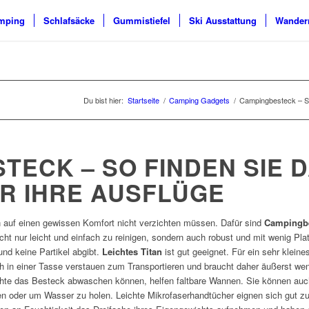
mping
Schlafsäcke
Gummistiefel
Ski Ausstattung
Wander
Du bist hier:
Startseite
/
Camping Gadgets
/
Campingbesteck – So 
TECK – SO FINDEN SIE D
R IHRE AUSFLÜGE
auf einen gewissen Komfort nicht verzichten müssen. Dafür sind
Campingb
ht nur leicht und einfach zu reinigen, sondern auch robust und mit wenig Pl
 und keine Partikel abgibt.
Leichtes Titan
ist gut geeignet. Für ein sehr klein
h in einer Tasse verstauen zum Transportieren und braucht daher äußerst we
e das Besteck abwaschen können, helfen faltbare Wannen. Sie können auch
oder um Wasser zu holen. Leichte Mikrofaserhandtücher eignen sich gut z