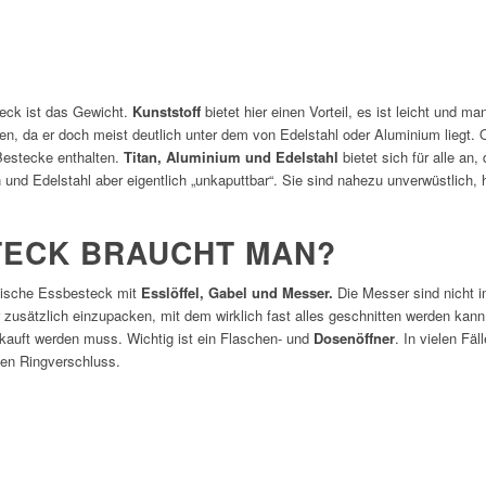
eck ist das Gewicht.
Kunststoff
bietet hier einen Vorteil, es ist leicht und 
n, da er doch meist deutlich unter dem von Edelstahl oder Aluminium liegt. O
 Bestecke enthalten.
Titan, Aluminium und Edelstahl
bietet sich für alle an,
tan und Edelstahl aber eigentlich „unkaputtbar“. Sie sind nahezu unverwüstlich
TECK BRAUCHT MAN?
sische Essbesteck mit
Esslöffel, Gabel und Messer.
Die Messer sind nicht i
 zusätzlich einzupacken, mit dem wirklich fast alles geschnitten werden kann. 
gekauft werden muss. Wichtig ist ein Flaschen- und
Dosenöffner
. In vielen Fä
nen Ringverschluss.