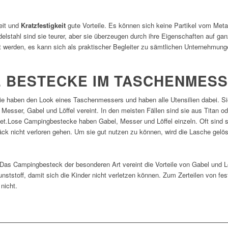
keit und
Kratzfestigkeit
gute Vorteile. Es können sich keine Partikel vom Meta
lstahl sind sie teurer, aber sie überzeugen durch ihre Eigenschaften auf gan
 werden, es kann sich als praktischer Begleiter zu sämtlichen Unternehmung
 BESTECKE IM TASCHENMES
Sie haben den Look eines Taschenmessers und haben alle Utensilien dabei. S
n Messer, Gabel und Löffel vereint. In den meisten Fällen sind sie aus Titan o
endet.Lose Campingbestecke haben Gabel, Messer und Löffel einzeln. Oft sind
 nicht verloren gehen. Um sie gut nutzen zu können, wird die Lasche gelös
. Das Campingbesteck der besonderen Art vereint die Vorteile von Gabel und Lö
unststoff, damit sich die Kinder nicht verletzen können. Zum Zerteilen von fe
nicht.