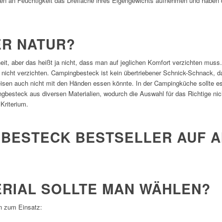
n an Feuchtigkeit das Dreifache ihres Eigengewichts aufnehmen und haben de
ER NATUR?
eit, aber das heißt ja nicht, dass man auf jeglichen Komfort verzichten mus
icht verzichten. Campingbesteck ist kein übertriebener Schnick-Schnack, da
n auch nicht mit den Händen essen könnte. In der Campingküche sollte es d
steck aus diversen Materialien, wodurch die Auswahl für das Richtige nicht i
Kriterium.
GBESTECK BESTSELLER AUF 
RIAL SOLLTE MAN WÄHLEN?
n zum Einsatz: