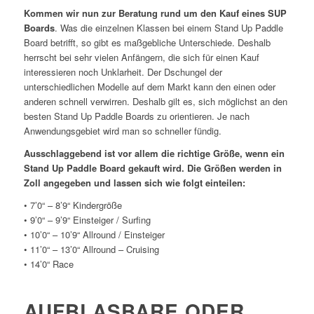
Kommen wir nun zur Beratung rund um den Kauf eines SUP
Boards
. Was die einzelnen Klassen bei einem Stand Up Paddle
Board betrifft, so gibt es maßgebliche Unterschiede. Deshalb
herrscht bei sehr vielen Anfängern, die sich für einen Kauf
interessieren noch Unklarheit. Der Dschungel der
unterschiedlichen Modelle auf dem Markt kann den einen oder
anderen schnell verwirren. Deshalb gilt es, sich möglichst an den
besten Stand Up Paddle Boards zu orientieren. Je nach
Anwendungsgebiet wird man so schneller fündig.
Ausschlaggebend ist vor allem die richtige Größe, wenn ein
Stand Up Paddle Board gekauft wird. Die Größen werden in
Zoll angegeben und lassen sich wie folgt einteilen:
• 7’0“ – 8’9“ Kindergröße
• 9’0“ – 9’9“ Einsteiger / Surfing
• 10’0“ – 10’9“ Allround / Einsteiger
• 11’0“ – 13’0“ Allround – Cruising
• 14’0“ Race
AUFBLASBARE ODER