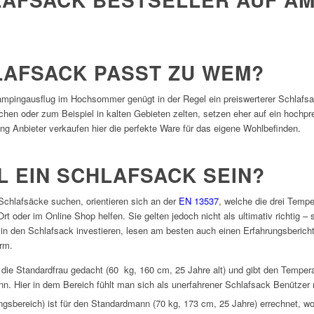
AFSACK PASST ZU WEM?
Campingausflug im Hochsommer genügt in der Regel ein preiswerterer Schlafsac
en oder zum Beispiel in kalten Gebieten zelten, setzen eher auf ein hochprei
ng Anbieter verkaufen hier die perfekte Ware für das eigene Wohlbefinden.
L EIN SCHLAFSACK SEIN?
chlafsäcke suchen, orientieren sich an der
EN 13537
, welche die drei Temper
 oder im Online Shop helfen. Sie gelten jedoch nicht als ultimativ richtig – s
in den Schlafsack investieren, lesen am besten auch einen Erfahrungsbericht
orm.
r die Standardfrau gedacht (60 kg, 160 cm, 25 Jahre alt) und gibt den Temper
n. Hier in dem Bereich fühlt man sich als unerfahrener Schlafsack Benützer 
gsbereich) ist für den Standardmann (70 kg, 173 cm, 25 Jahre) errechnet, w