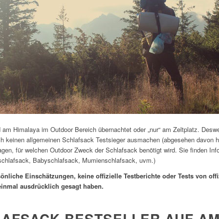
 am Himalaya im Outdoor Bereich übernachtet oder „nur“ am Zeltplatz. Deswe
uch keinen allgemeinen Schlafsack Testsieger ausmachen (abgesehen davon ha
gen, für welchen Outdoor Zweck der Schlafsack benötigt wird. Sie finden Info
schlafsack, Babyschlafsack, Mumienschlafsack, uvm.)
sönliche Einschätzungen, keine offizielle Testberichte oder Tests von offi
einmal ausdrücklich gesagt haben.
HLAFSACK BESTSELLER AUF A