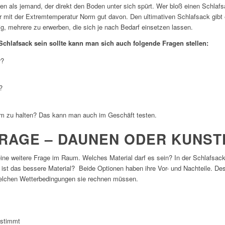
eren als jemand, der direkt den Boden unter sich spürt. Wer bloß einen Schlaf
 mit der Extremtemperatur Norm gut davon. Den ultimativen Schlafsack gibt es
g, mehrere zu erwerben, die sich je nach Bedarf einsetzen lassen.
chlafsack sein sollte kann man sich auch folgende Fragen stellen:
r?
?
um zu halten? Das kann man auch im Geschäft testen.
FRAGE – DAUNEN ODER KUNST
ine weitere Frage im Raum. Welches Material darf es sein? In der Schlafsac
st das bessere Material? Beide Optionen haben ihre Vor- und Nachteile. De
welchen Wetterbedingungen sie rechnen müssen.
 stimmt