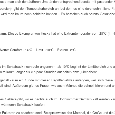
muss man sich den äußeren Umständen entsprechend bereits mit passender K
obereich), gibt den Temperaturbereich an, bei dem es eine durchschnittliche F
h wird man kaum noch schlafen können – Es bestehen auch bereits Gesundhei
rm. Dieses Exemplar von Husky hat eine Extremtemperatur von -28°C (lt. Her
Werte: Comfort +14°C – Limit +10°C – Extrem -2°C
es im Schlafsack noch sehr angenehm, ab 10°C beginnt der Limitbereich und 
rd kaum länger als ein paar Stunden aushalten bzw. „überleben“.
egelfall kaum ein Kunde mit diesen Begriffen etwas anfangen, weil sich dies
roß sind. Außerdem gibt es Frauen wie auch Männer, die schnell frieren und a
s es Gebiete gibt, wo es nachts auch im Hochsommer ziemlich kalt werden k
en wärmeren Schlafsack kaufen.
 Faktoren zu beachten sind. Beispielsweise das Material, die Größe und die